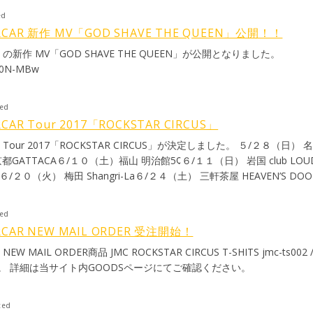
HNSONS MOTORCARを脱退する事となりました。 今まで真剣にJMCの音
ed
り組み、表現してきました。 そして、その今までがあったからこそ、
RCAR 新作 MV「GOD SHAVE THE QUEEN」公開！！
した。 今まで沢山応援してくださった皆様のお陰で今のJMCがあります
AR の新作 MV「GOD SHAVE THE QUEEN」が公開となりました。
、CDを聴いてくれたり、嬉しいお言葉を沢山かけてくれたり、愛情い
AQ0N-MBw
した!! みんながJMCの音楽でニコニコ笑顔になって元気に愉しく踊っ
れません。 本当に、今まで有り難うございました!!!! 4月30日に恵比寿 Wh
イブをさせて頂きます。 皆様を哀しませてしまい申し訳ありませんが、最
ted
遊びにきてくださいませ。 最後COLEMANとrinamameのグルーヴ
CAR Tour 2017「ROCKSTAR CIRCUS」
そして、これからも引き続き、JOHNSONS MOTORCARをどうぞ宜
R Tour 2017「ROCKSTAR CIRCUS」が決定しました。 ５/２８（日） 
ていきます。 私も音楽、表現は続けていきます。 愛と情熱とスティック
都GATTACA６/１０（土）福山 明治館5¢６/１１（日） 岩国 club LOU
でいきます!! これからもそれぞれの表現を宜しくお願い致します!! 全ての
o６/２０（火） 梅田 Shangri-La６/２４（土） 三軒茶屋 HEAVEN’S D
して続いていくと思っています。 これからも沢山の人を元気づけ、癒
確認ください。
し活動していきます。 JOHNSONS MOTORCARを通して出逢えた
の四人の個性的で愉しいメンバーと音楽が出来たこと、本当に感謝してい
ted
音楽も、みんなとの絆も、私の宝物です。 有り難う。 rinamame 【COL
RCAR NEW MAIL ORDER 受注開始！
ts, It is with Great Sadness that i have made the decision to leave 
KSTAR CIRCUS T-SHITS jmc-ts002 / jmc-ts003の
Great five years of playing to, and meeting so many new friends, as w
。 詳細は当サイト内GOODSページにてご確認ください。
 music. I look forward to closely following the bands future. All th
HNSONS MOTORCARを辞めることになりました。 とってもとっても
とて楽しい時間だった。 新しい友達にいっぱい出会い、素晴らしい音楽
ted