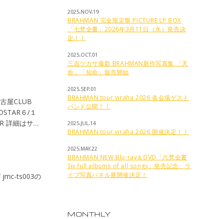
楽と向かい合
2025.NOV.19
未来に進む為の
BRAHMAN 完全限定盤 PICTURE LP BOX
!! いつもラ
「七梵全書」2026年3月11日（水）発売決
っぱいに応援し
定！！
てくれるのが最
2025.OCT.01
at the
三吉ツカサ撮影 BRAHMAN新作写真集 「天
後まで全力でや
命」「知命」販売開始
とリズムで踊っ
2025.SEP.01
しくお願い致しま
BRAHMAN tour viraha 2026 各会場ゲスト
名古屋CLUB
を持ち、
バンド公開！！
DSTAR６/１
ご縁は繋がって
OOR 詳細はサイ
し、笑顔に出来
2025.JUL.14
BRAHMAN tour viraha 2026 開催決定！！
皆様、本当に有り
ます！ メンバ
2025.MAY.22
EMANより】
BRAHMAN NEW Blu-ray＆DVD「六梵全書
Six full albums of all songs」発売記念、ラ
Johnsons
イブ写真パネル展開催決定！
ell as
e best Coleman
悲しく残念で
を作り上げ
MONTHLY