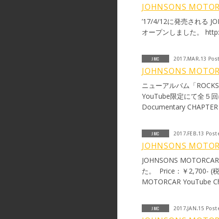
た。 これからは、JMC
JOHNSONS MOTO
Jinsei 12nen wo kakete,
’17/4/12に発売される 
nomo daiji nandakedo, T
オープンしました。 http://jo
mo soba ni ita. Zuibun 
MOTORCAR wa, kyoku wo 
Sorezore no michi wo
JMC
2017.MAR.13 Pos
けて、何かを続けること
JOHNSONS MO
めることも大事なんだ。 
ニューアルバム「ROCK
ど、 別れることになった。
YouTube限定にて全５
ったな。 良い思い出で
Documentary CHAPTER 
も。 マーティン 【BLACKOより】 1
came up to me and gave 
be a part of Johnsons M
JMC
2017.FEB.13 Post
yet still got through 3X4
JOHNSONS MOTORC
coaster of an adventure 
JOHNSONS MOTORCA
only wish her the best o
た。 Price：￥2,700- (税込) TCS009 ニューアルバムティザート
was both a pleasure and 
MOTORCAR YouTube Cha
have had more bassists 
musician, as a person an
happiness in the future
JMC
2017.JAN.15 Post
Johnsons Motorcar, but it