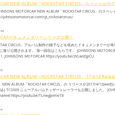
の未来を近くで応援することを楽しみにしています。 コールマン 【MAR
RCAR NEW ALBUM「ROCKSTAR CIRCUS」スペシャルサイト
 nanika wo tsuzukeru koto wa sugoi koto da. Jinsei wa ikkai dake dak
JOHNSONS MOTORCAR NEW ALBUM「ROCKSTAR CIRCUS」のス
okiniwa yamerukoto mo daiji nanda. Wakai koro ni Rina to deai, Ya
hnsonsmotorcar.com/cp_rockstarcircus/
issho ni michi wo aruita kedo, Wakareru koto ni natta. Oretachi JO
kaite, Sorewo ensoushiteru toki ga saiko datta na. Ii omoide de m
 ikou. Massugu, mayowazu ni aruite kure. Doko made mo. MAR
ted
はすごいことだ。 人生は一回だけだから、 続けるのも大事なんだけど、
TORCARドキュメンタリーシリーズ公開！
若い頃にリナと出会い、やがてCOLEMANも側にいた。 ずいぶん一緒
STAR CIRCUS」アルバム制作の様子などを収めたドキュメンタリーが
 俺たちJOHNSONS MOTORCARは、曲を書いて、 それを演奏して
回に渡り公開されます。 第一回目はこちらです。 JOHNSONS MOTORCA
胸がいっぱい。 それぞれの道を行こう。 真っ直ぐ、迷わずに歩いてくれ
1. JOHNSONS MOTORCAR https://youtu.be/zVLwiztjpCU
3 years ago, while Martin and I were busking in Shinjuku, a 
me her business card. It was Rinamame and in that instant I knew I
otorcar. She played her first show with us with a bare minimum of r
ed
0 minute sets with no problem at all. Over the last 12 years it\'s been 
AR NEW ALBUM「ROCKSTAR CIRCUS」’17.4.12 Releas
with her. She has been a great partner in music and will remain a great
R NEW ALBUM「ROCKSTAR CIRCUS」の リリースが2017/4/12(we
f luck in her future endeavors. Beanie, I\'m going to miss you, but t
レーラーも公開しました。 JOHNSONS
a privilege!! In the years Johnsons Motorcar has been playing as a ro
nnel https://youtu.be/TLnwgpvmeT8
than Metallica. Of all of those Coleman was far and away the most ro
d as a friend. I\'m sorry to see him leave but am happy to wish him 
. It was a crushing blow to find out that both Coleman and Rinamame
ed
\'s in times like these that are true selves are revealed. Both Martin 