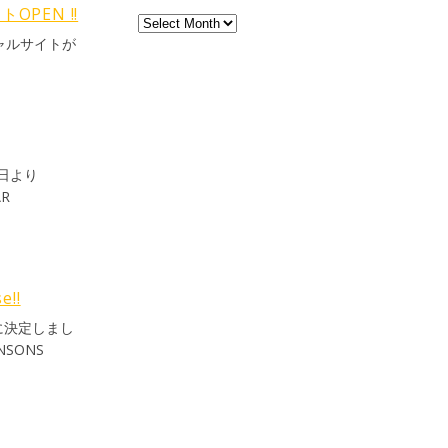
TINより】
OPEN !!
ara, Tsuzukeru
ペシャルサイトが
gate Coleman
HNSONS
unega ippai.
TIN 人生12年をか
 時には、止
に道を歩いたけ
本日より
る時が、最高だ
R
。 どこまで
shy girl
 wanted her to
ehearsal and
a roller
e!!
 friend. I can
d)に決定しまし
he time we had
ck outfit, we
ck solid as a
success and
 were leaving
and I are