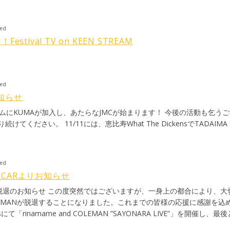
ted
！Festival TV on KEEN STREAM
ted
知らせ
ラムにKUMAが加入し、あたらなJMCが始まります！ 今後の活動も乞うご
ください。 11/11には、恵比寿What The DickensでTADAIMA 
ted
ORCARよりお知らせ
EMAN脱退のお知らせ この度突然ではございますが、一身上の都合により、
COLEMANが脱退することになりました。これまでの皆様の応援に感謝を込め
kensにて「rinamame and COLEMAN ”SAYONARA LIVE”」を開催し
ントです。 【rinamameより】 今まで応援してくれた全ての皆様へ