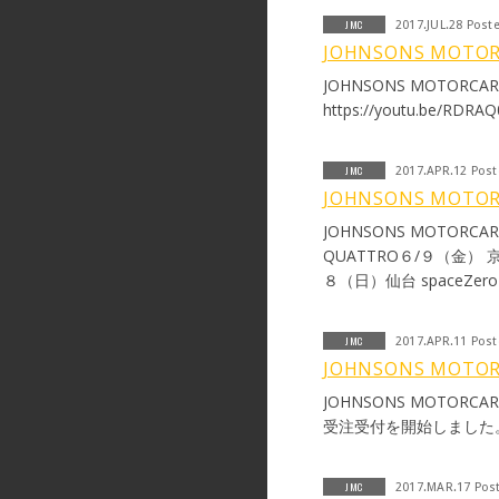
ムのrinamameはJO
JMC
2017.JUL.28 Post
い、全身全霊をかけて取
JOHNSONS MOTO
人生の選択をさせて頂きま
JOHNSONS MOTORC
イブを見に来てくれたり
https://youtu.be/RDR
てくれて有り難うございま
高でした＊ 感謝してもしき
Dickensにて脱退ラ
JMC
2017.APR.12 Pos
らせて頂きますので、是非
JOHNSONS MOTOR
てくれたら嬉しいです。 
JOHNSONS MOTORCA
す!! 私もずっと応援し
QUATTRO６/９（金） 京
rinamameパワー全開
８（日）仙台 spaceZer
繋がって輪になって、そ
ト内LIVEページにてご
るよう、自分の表現を追求
難うございました！ こ
JMC
2017.APR.11 Pos
ーみんな、有り難う!!! 
JOHNSONS MOTO
Due to family commitmen
JOHNSONS MOTORCAR NEW MAIL ORDER商品 JMC ROC
Motorcar. It has been a 
受注受付を開始しました
creating some incredible
今回、一身上の都合でJO
す。 この5年間は僕に
JMC
2017.MAR.17 Pos