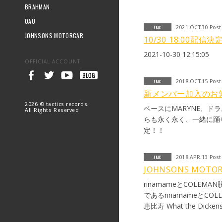
BRAHMAN
OAU
JMC
2021.OCT.30 Pos
JOHNSONS MOTORCAR
10/30 18:00配信決定
2021-10-30 12:15:05
OFFICIAL ACCOUNT
JMC
2018.OCT.15 Pos
新メンバー加入のお
2026 © tactics records.
ベースにMARYNE、ド
All Rights Reserved
らも永く永く、一緒に踊り続けて
定！！
JMC
2018.APR.13 Pos
JOHNSONS MOT
rinamameとCOL
であるrinamameと
恵比寿 What the Dic
以下、メンバーからのコメ