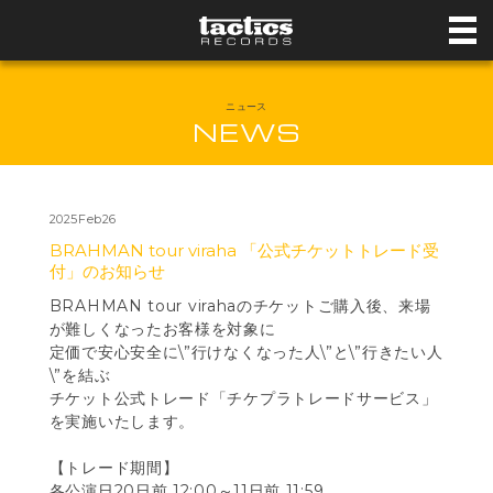
ニュース
NEWS
2025Feb26
BRAHMAN tour viraha 「公式チケットトレード受
付」のお知らせ
BRAHMAN tour virahaのチケットご購入後、来場
が難しくなったお客様を対象に
定価で安心安全に\”行けなくなった人\”と\”行きたい人
\”を結ぶ
チケット公式トレード「チケプラトレードサービス」
を実施いたします。
【トレード期間】
各公演日20日前 12:00～11日前 11:59