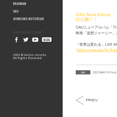
BRAHMAN
OAU
OAU New Albu
JOHNSONS MOTORCAR
行公開！！
OAUニューアルバム「Tr
映画「追想ジャーニー」
OFFICIAL ACCOUNT
「世界は変わる」LIVE M
https://youtu.be/VC7hz
2026 © tactics records.
All Rights Reserved
OAU
2023.MAY.19 Post
PREV