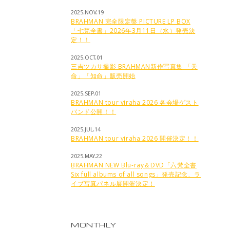
2025.NOV.19
BRAHMAN 完全限定盤 PICTURE LP BOX
「七梵全書」2026年3月11日（水）発売決
定！！
2025.OCT.01
三吉ツカサ撮影 BRAHMAN新作写真集 「天
命」「知命」販売開始
2025.SEP.01
BRAHMAN tour viraha 2026 各会場ゲスト
バンド公開！！
2025.JUL.14
BRAHMAN tour viraha 2026 開催決定！！
2025.MAY.22
BRAHMAN NEW Blu-ray＆DVD「六梵全書
Six full albums of all songs」発売記念、ラ
イブ写真パネル展開催決定！
MONTHLY